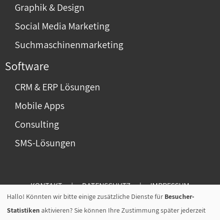
Graphik & Design
Social Media Marketing
Suchmaschinenmarketing
Software
CRM & ERP Lösungen
Mobile Apps
Consulting
SMS-Lösungen
KONTAKT
|
DATENSCHUTZ
|
IMPRESSUM
Hallo! Könnten wir bitte einige zusätzliche Dienste für
Besucher-
Statistiken
aktivieren? Sie können Ihre Zustimmung später jederzeit
P.I.C.S. Salzburg GmbH & CoKG | Landsturmstrasse